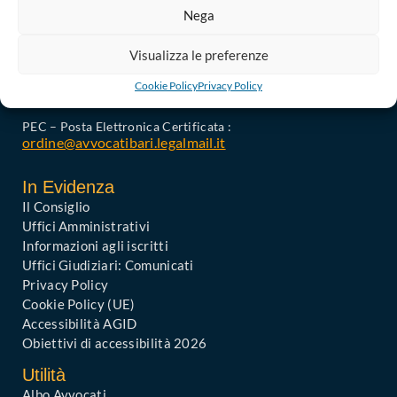
Nega
Ordine degli Avvocati di Bari
Palazzo di Giustizia, Piazza De Nicola 70123 BARI
Telefono : 080 574 91 54 / 080 527 73 24
Visualizza le preferenze
Codice Fiscale: 80019470725
Cookie Policy
Privacy Policy
Codice univoco di Fatturazione: UFGAKA
PEC – Posta Elettronica Certificata :
ordine@avvocatibari.legalmail.it
In Evidenza
Il Consiglio
Uffici Amministrativi
Informazioni agli iscritti
Uffici Giudiziari: Comunicati
Privacy Policy
Cookie Policy (UE)
Accessibilità AGID
Obiettivi di accessibilità 2026
Utilità
Albo Avvocati