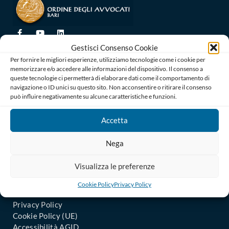
Gestisci Consenso Cookie
Ordine degli Avvocati di Bari
Per fornire le migliori esperienze, utilizziamo tecnologie come i cookie per
Palazzo di Giustizia, Piazza De Nicola 70123 BARI
memorizzare e/o accedere alle informazioni del dispositivo. Il consenso a
Telefono : 080 574 91 54 / 080 527 73 24
queste tecnologie ci permetterà di elaborare dati come il comportamento di
Codice Fiscale: 80019470725
navigazione o ID unici su questo sito. Non acconsentire o ritirare il consenso
Codice univoco di Fatturazione: UFGAKA
può influire negativamente su alcune caratteristiche e funzioni.
PEC – Posta Elettronica Certificata :
Accetta
ordine@avvocatibari.legalmail.it
Nega
In Evidenza
Il Consiglio
Visualizza le preferenze
Uffici Amministrativi
Informazioni agli iscritti
Cookie Policy
Privacy Policy
Uffici Giudiziari: Comunicati
Privacy Policy
Cookie Policy (UE)
Accessibilità AGID