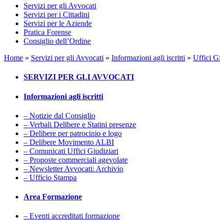
Servizi per gli Avvocati
Servizi per i Cittadini
Servizi per le Aziende
Pratica Forense
Consiglio dell’Ordine
Home
»
Servizi per gli Avvocati
»
Informazioni agli iscritti
»
Uffici G
SERVIZI PER GLI AVVOCATI
Informazioni agli iscritti
– Notizie dal Consiglio
– Verbali Delibere e Statini presenze
– Delibere per patrocinio e logo
– Delibere Movimento ALBI
– Comunicati Uffici Giudiziari
– Proposte commerciali agevolate
– Newsletter Avvocati: Archivio
– Ufficio Stampa
Area Formazione
– Eventi accreditati formazione