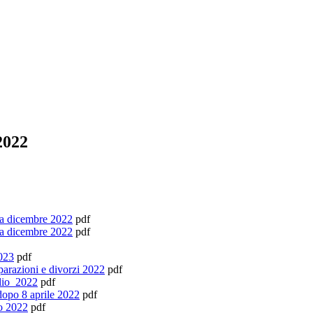
2022
 a dicembre 2022
pdf
 a dicembre 2022
pdf
023
pdf
razioni e divorzi 2022
pdf
lio_2022
pdf
opo 8 aprile 2022
pdf
o 2022
pdf