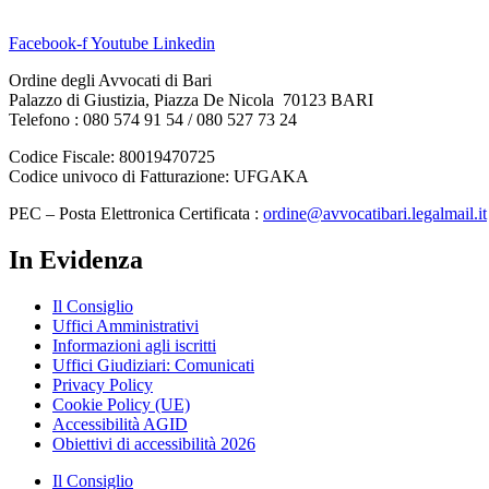
Facebook-f
Youtube
Linkedin
Ordine degli Avvocati di Bari
Palazzo di Giustizia, Piazza De Nicola 70123 BARI
Telefono : 080 574 91 54 / 080 527 73 24
Codice Fiscale: 80019470725
Codice univoco di Fatturazione: UFGAKA
PEC – Posta Elettronica Certificata :
ordine@avvocatibari.legalmail.it
In Evidenza
Il Consiglio
Uffici Amministrativi
Informazioni agli iscritti
Uffici Giudiziari: Comunicati
Privacy Policy
Cookie Policy (UE)
Accessibilità AGID
Obiettivi di accessibilità 2026
Il Consiglio