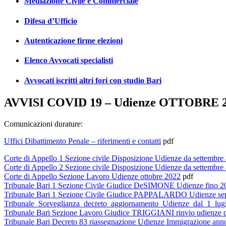
Mediazione Civile e Commerciale
Difesa d’Ufficio
Autenticazione firme elezioni
Elenco Avvocati specialisti
Avvocati iscritti altri fori con studio Bari
AVVISI COVID 19 – Udienze OTTOBRE 
Comunicazioni durature:
Uffici Dibattimento Penale – riferimenti e contatti
pdf
Corte di Appello 1 Sezione civile Disposizione Udienze da settembre
Corte di Appello 2 Sezione civile Disposizione Udienze da settembre
Corte di Appello Sezione Lavoro Udienze ottobre 2022
pdf
Tribunale Bari 1 Sezione Civile Giudice DeSIMONE Udienze fino 2
Tribunale Bari 1 Sezione Civile Giudice PAPPALARDO Udienze sepa
Tribunale_Sorveglianza_decreto_aggiornamento_Udienze_dal_1_lug
Tribunale Bari Sezione Lavoro Giudice TRIGGIANI rinvio udienze d
Tribunale Bari Decreto 83 riassegnazione Udienze Immigrazione ann