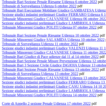
Tribunale Bari Sezione Penale Riesame Udienza 6 ottobre 2022
pdf
Tribunale di Sorveglianza Udienza 6 ottobre 2022
pdf
Tribunale Bari Esecuzione Mobiliare Giudice GAMBATESA Udienza
Sezione giudici indagini preliminari Giudice FERRARO Udienza 6 
Tribunale Minorenni Giudice CALVANESE Udienza 06 ottobre 202
Sezione giudici indagini preliminari Giudice LAMBRIOLA Udienza
Tribunale Minorenni Giudice POLITI Udienza 07 ottobre 2022
pdf
Tribunale Bari Sezione Penale Riesame Udienza 10 ottobre 2022
pdf
Tribunale Minorenni Giudice SALAMIDA Udienza 10 ottobre 2022
Tribunale di Sorveglianza Udienza 11 ottobre 2022
pdf
Sezione giudici indagini preliminari Giudice VALENZI Udienza 11 
Tribunale Minorenni Giudice CALVANESE Udienza 11 ottobre 202
Tribunale Bari Giudice di Pace udienze dal 11 al 14 ottobre 2022
pdf
Tribunale Bari Sezione Penale Misure Prevenzione Udienza 12 ottob
Tribunale Bari 3 Sezione Civile Giudice DiGIOIA Udienze 13 ottobr
Tribunale Bari Sezione Penale Riesame Udienza 13 ottobre 2022
pdf
Tribunale di Sorveglianza Udienza 13 ottobre 2022
pdf
Tribunale Minorenni Giudice CALVANESE Udienza 13 ottobre 202
Sezione giudici indagini preliminari Giudice FERRARO Udienza 13
Sezione giudici indagini preliminari Giudice CASU Udienza 14 10 2
Sezione giudici indagini preliminari Giudice LAMBRIOLA Udienza
Tribunale Minorenni Giudice POLITI Udienza 14 ottobre 2022
pdf
Corte di Appello 2 sezione Penale Udienza 17 ottobre 2022
pdf