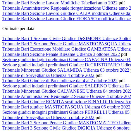
Tribunale Bari Sezione Lavoro Modifiche Tabellari anno 2022
pdf
Tribunale Amministrativo Regionale riorganizzazione Udienze anno 
Tribunale Bari Sezione Lavoro Giudice CALIA modifica Udienze da 12
Tribunale Bari Sezione Lavoro Giudice FIORASO modifica Udienze 
Ordinate per data
Tribunale Bari 1 Sezione Civile Giudice DeSIMONE Udienze 3 otto
Tribunale Bari 2 Sezione Penale Giudice MASTROPASQUA Udienze
Tribunale Bari Esecuzione Mobiliare Giudice GAMBATESA Udienza
Tribunale Bari Sezione Penale Riesame Udienza 3 ottobre 2022
pdf
Sezione giudici indagini preliminari Giudice CAFAGNA Udienza 03
Sezione giudici indagini preliminari Giudice DeCRISTOFARO Udie
Tribunale Minorenni Giudice SALAMIDA Udienza 03 ottobre 2022
Tribunale di Sorveglianza Udienza 4 ottobre 2022
pdf
Tribunale Bari Giudice di Pace udienze dal 4 al 7 ottobre 2022
pdf
Sezione giudici indagini preliminari Giudice SALERNO Udienza 04
Tribunale Minorenni Giudice CALVANESE Udienza 04 ottobre 202
Tribunale Amministrativo Regionale 2 Sezione Udienze 4 ottobre 20
Tribunale Bari Giudice ROMITA sostituzione RINALDI Udienza 5 o
Tribunale Bari giudice MASTROPASQUA Udienza 05 ottobre 2022
Sezione giudici indagini preliminari Giudice PERRELLI Udienza 05
Tribunale di Sorveglianza Udienza 5 ottobre 2022
pdf
Tribunale Bari 2 Sezione Penale Giudice MASTROMATTEO Udienze
Tribunale Bari 3 Sezione Civile Giudice DiGIOIA Udienze 6 ottobre