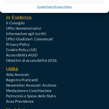
PEC – Posta Elettronica Certificata :
ordine@avvocatibari.legalmail.it
Cookie Policy
Privacy Policy
In Evidenza
Il Consiglio
Uffici Amministrativi
Informazioni agli iscritti
Uffici Giudiziari: Comunicati
Privacy Policy
Cookie Policy (UE)
Accessibilità AGID
Obiettivi di accessibilità 2026
Utilità
Albo Avvocati
Registro Praticanti
Newsletter Avvocati: Archivio
Mediazione e Conciliazione
Patrocinio a Spese dello Stato
Area Previdenza