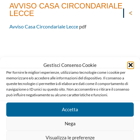
AVVISO CASA CIRCONDARIALE
LECCE
Avviso Casa Circondariale Lecce
pdf
Gestisci Consenso Cookie
Per fornire le migliori esperienze, utilizziamo tecnologie come i cookie per
memorizzare e/o accedere alle informazioni del dispositivo. Il consenso a
queste tecnologie ci permetterà di elaborare dati come il comportamento di
navigazione o ID unici su questo sito. Non acconsentire o ritirare il consenso
può influire negativamente su alcune caratteristiche e funzioni.
Ordine degli Avvocati di Bari
Palazzo di Giustizia, Piazza De Nicola 70123 BARI
Accetta
Telefono : 080 574 91 54 / 080 527 73 24
Nega
Codice Fiscale: 80019470725
Codice univoco di Fatturazione: UFGAKA
Visualizza le preferenze