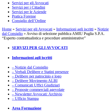
Servizi per gli Avvocati
Servizi per i Cittadini
Servizi per le Aziende
Pratica Forense
Consiglio dell’Ordine
Home
»
Servizi per gli Avvocati
»
Informazioni agli iscritti
»
Notizie
dal Consiglio
»
Avviso di selezione pubblica AMIU Puglia S.P.A.
“Esperto contrattualistica e procedure amministrative”
SERVIZI PER GLI AVVOCATI
Informazioni agli iscritti
– Notizie dal Consiglio
– Verbali Delibere e Statini presenze
– Delibere per patrocinio e logo
– Delibere Movimento ALBI
– Comunicati Uffici Giudiziari
– Proposte commerciali agevolate
– Newsletter Avvocati: Archivio
– Ufficio Stampa
Area Formazione