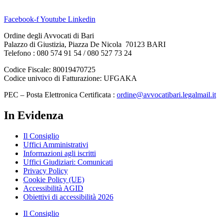
Facebook-f
Youtube
Linkedin
Ordine degli Avvocati di Bari
Palazzo di Giustizia, Piazza De Nicola 70123 BARI
Telefono : 080 574 91 54 / 080 527 73 24
Codice Fiscale: 80019470725
Codice univoco di Fatturazione: UFGAKA
PEC – Posta Elettronica Certificata :
ordine@avvocatibari.legalmail.it
In Evidenza
Il Consiglio
Uffici Amministrativi
Informazioni agli iscritti
Uffici Giudiziari: Comunicati
Privacy Policy
Cookie Policy (UE)
Accessibilità AGID
Obiettivi di accessibilità 2026
Il Consiglio