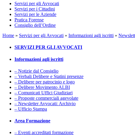
Servizi per gli Avvocati
Servizi per i Cittadini
Servizi per le Aziende
Pratica Forense
Consiglio dell’Ordine
Home
»
Servizi per gli Avvocati
»
Informazioni agli iscritti
»
Newslett
SERVIZI PER GLI AVVOCATI
Informazioni agli iscritti
– Notizie dal Consiglio
– Verbali Delibere e Statini presenze
– Delibere per patrocinio e logo
– Delibere Movimento ALBI
– Comunicati Uffici Giudiziari
– Proposte commerciali agevolate
– Newsletter Avvocati: Archivio
– Ufficio Stampa
Area Formazione
– Eventi accreditati formazione