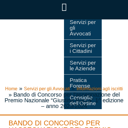
Servizi per
gli
Avvocati
Servizi per
i Cittadini
Servizi per
le Aziende
Pratica
Forense
»
»
Home
Servizi per gli Avvocati
Informazioni agli iscritti
»
Bando di Concorso per l’assegnazione del
Consiglio
Premio Nazionale “Giustina Rocca” 1^ edizione
dell’Ordine
– anno 2023/2024
BANDO DI CONCORSO PER