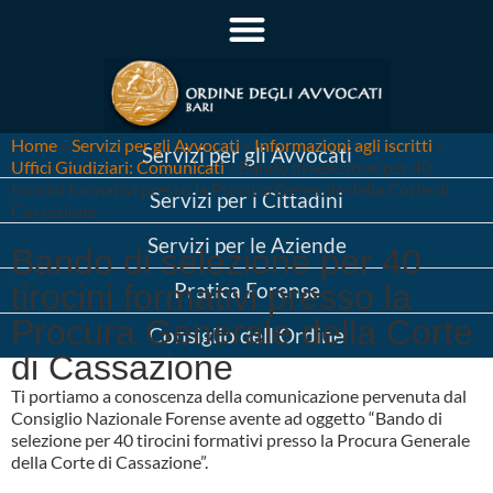
Home
»
Servizi per gli Avvocati
»
Informazioni agli iscritti
»
Servizi per gli Avvocati
Uffici Giudiziari: Comunicati
»
Bando di selezione per 40
tirocini formativi presso la Procura Generale della Corte di
Servizi per i Cittadini
Cassazione
Servizi per le Aziende
Bando di selezione per 40
tirocini formativi presso la
Pratica Forense
Procura Generale della Corte
Consiglio dell’Ordine
di Cassazione
Ti portiamo a conoscenza della comunicazione pervenuta dal
Consiglio Nazionale Forense avente ad oggetto “Bando di
selezione per 40 tirocini formativi presso la Procura Generale
della Corte di Cassazione”.