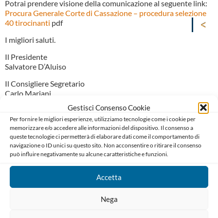
Potrai prendere visione della comunicazione al seguente link:
Procura Generale Corte di Cassazione – procedura selezione
40 tirocinanti
pdf
I migliori saluti.
Il Presidente
Salvatore D’Aluiso
Il Consigliere Segretario
Carlo Mariani
Gestisci Consenso Cookie
Per fornire le migliori esperienze, utilizziamo tecnologie come i cookie per
memorizzare e/o accedere alle informazioni del dispositivo. Il consenso a
queste tecnologie ci permetterà di elaborare dati come il comportamento di
navigazione o ID unici su questo sito. Non acconsentire o ritirare il consenso
può influire negativamente su alcune caratteristiche e funzioni.
Ordine degli Avvocati di Bari
Accetta
Palazzo di Giustizia, Piazza De Nicola 70123 BARI
Telefono : 080 574 91 54 / 080 527 73 24
Nega
Codice Fiscale: 80019470725
Codice univoco di Fatturazione: UFGAKA