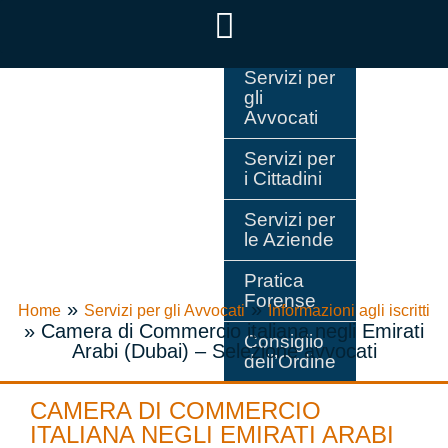
Servizi per
gli
Avvocati
Servizi per
i Cittadini
Servizi per
le Aziende
Pratica
Forense
»
»
Home
Servizi per gli Avvocati
Informazioni agli iscritti
»
Camera di Commercio italiana negli Emirati
Consiglio
Arabi (Dubai) – Selezione avvocati
dell’Ordine
CAMERA DI COMMERCIO
ITALIANA NEGLI EMIRATI ARABI