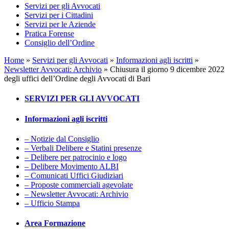
Servizi per gli Avvocati
Servizi per i Cittadini
Servizi per le Aziende
Pratica Forense
Consiglio dell’Ordine
Home
»
Servizi per gli Avvocati
»
Informazioni agli iscritti
»
Newsletter Avvocati: Archivio
»
Chiusura il giorno 9 dicembre 2022
degli uffici dell’Ordine degli Avvocati di Bari
SERVIZI PER GLI AVVOCATI
Informazioni agli iscritti
– Notizie dal Consiglio
– Verbali Delibere e Statini presenze
– Delibere per patrocinio e logo
– Delibere Movimento ALBI
– Comunicati Uffici Giudiziari
– Proposte commerciali agevolate
– Newsletter Avvocati: Archivio
– Ufficio Stampa
Area Formazione