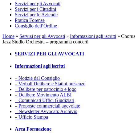
Servizi per gli Avvocati
Servizi per i Cittadini
Servizi per le Aziende
Pratica Forense
Consiglio dell’Ordine
Home
»
Servizi per gli Avvocati
»
Informazioni agli iscritti
»
Chorus
Jazz Studio Orchestra – programma concerti
SERVIZI PER GLI AVVOCATI
Informazioni agli iscritti
– Notizie dal Consiglio
– Verbali Delibere e Statini presenze
– Delibere per patrocinio e logo
– Delibere Movimento ALBI
– Comunicati Uffici Giudiziari
– Proposte commerciali agevolate
– Newsletter Avvocati: Archivio
– Ufficio Stampa
Area Formazione