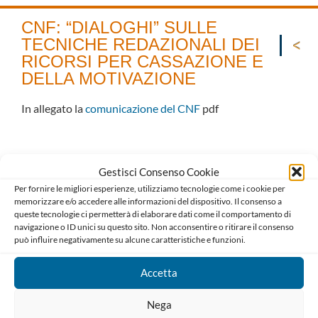
CNF: “DIALOGHI” SULLE
TECNICHE REDAZIONALI DEI
RICORSI PER CASSAZIONE E
DELLA MOTIVAZIONE
In allegato la
comunicazione del CNF
pdf
Gestisci Consenso Cookie
Per fornire le migliori esperienze, utilizziamo tecnologie come i cookie per
memorizzare e/o accedere alle informazioni del dispositivo. Il consenso a
queste tecnologie ci permetterà di elaborare dati come il comportamento di
navigazione o ID unici su questo sito. Non acconsentire o ritirare il consenso
può influire negativamente su alcune caratteristiche e funzioni.
Accetta
Ordine degli Avvocati di Bari
Palazzo di Giustizia, Piazza De Nicola 70123 BARI
Nega
Telefono : 080 574 91 54 / 080 527 73 24