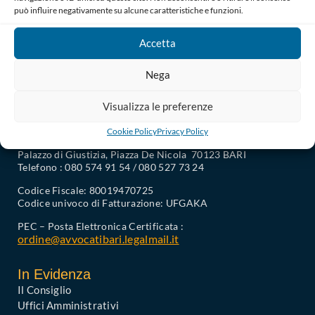
può influire negativamente su alcune caratteristiche e funzioni.
Accetta
Nega
Visualizza le preferenze
Cookie Policy
Privacy Policy
Ordine degli Avvocati di Bari
Palazzo di Giustizia, Piazza De Nicola 70123 BARI
Telefono : 080 574 91 54 / 080 527 73 24
Codice Fiscale: 80019470725
Codice univoco di Fatturazione: UFGAKA
PEC – Posta Elettronica Certificata :
ordine@avvocatibari.legalmail.it
In Evidenza
Il Consiglio
Uffici Amministrativi