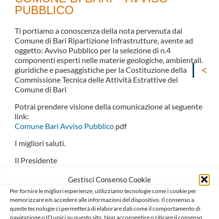
PUBBLICO
Ti portiamo a conoscenza della nota pervenuta dal
Comune di Bari Ripartizione Infrastrutture, avente ad
oggetto: Avviso Pubblico per la selezione di n.4
componenti esperti nelle materie geologiche, ambientali,
giuridiche e paesaggistiche per la Costituzione della
Commissione Tecnica delle Attività Estrattive del
Comune di Bari
Potrai prendere visione della comunicazione al seguente
link:
Comune Bari Avviso Pubblico
pdf
I migliori saluti.
Il Presidente
Salvatore D’Aluiso
Gestisci Consenso Cookie
Il Consigliere Segretario
Per fornire le migliori esperienze, utilizziamo tecnologie come i cookie per
Carlo Mariani
memorizzare e/o accedere alle informazioni del dispositivo. Il consenso a
queste tecnologie ci permetterà di elaborare dati come il comportamento di
navigazione o ID unici su questo sito. Non acconsentire o ritirare il consenso