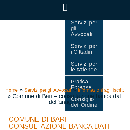
Servizi per
gli
Avvocati
Servizi per
i Cittadini
Servizi per
le Aziende
Pratica
Forense
»
»
Home
Servizi per gli Avvocati
Informazioni agli iscritti
»
Comune di Bari – consultazione banca dati
Consiglio
dell’anagrafe
dell’Ordine
COMUNE DI BARI –
CONSULTAZIONE BANCA DATI