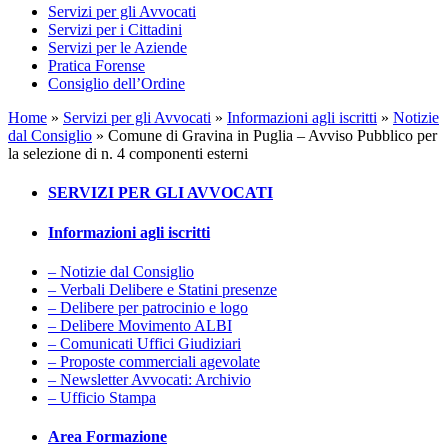
Servizi per gli Avvocati
Servizi per i Cittadini
Servizi per le Aziende
Pratica Forense
Consiglio dell’Ordine
Home
»
Servizi per gli Avvocati
»
Informazioni agli iscritti
»
Notizie
dal Consiglio
»
Comune di Gravina in Puglia – Avviso Pubblico per
la selezione di n. 4 componenti esterni
SERVIZI PER GLI AVVOCATI
Informazioni agli iscritti
– Notizie dal Consiglio
– Verbali Delibere e Statini presenze
– Delibere per patrocinio e logo
– Delibere Movimento ALBI
– Comunicati Uffici Giudiziari
– Proposte commerciali agevolate
– Newsletter Avvocati: Archivio
– Ufficio Stampa
Area Formazione