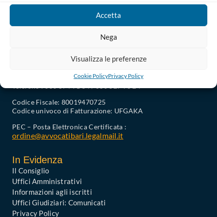
Accetta
Nega
Visualizza le preferenze
Ordine degli Avvocati di Bari
Cookie Policy
Privacy Policy
Palazzo di Giustizia, Piazza De Nicola 70123 BARI
Telefono : 080 574 91 54 / 080 527 73 24
Codice Fiscale: 80019470725
Codice univoco di Fatturazione: UFGAKA
PEC – Posta Elettronica Certificata :
ordine@avvocatibari.legalmail.it
In Evidenza
Il Consiglio
Uffici Amministrativi
Informazioni agli iscritti
Uffici Giudiziari: Comunicati
Privacy Policy