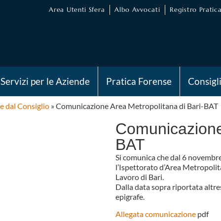
Area Utenti Sfera
Albo Avvocati
Registro Pratica
Servizi per le Aziende
Pratica Forense
Consigl
e dal Consiglio
»
Comunicazione Area Metropolitana di Bari-BAT
Comunicazione 
BAT
Si comunica che dal 6 novembre u
l’Ispettorato d’Area Metropolita
Lavoro di Bari.
Dalla data sopra riportata altresì
epigrafe.
Allegata comunicazione
pdf