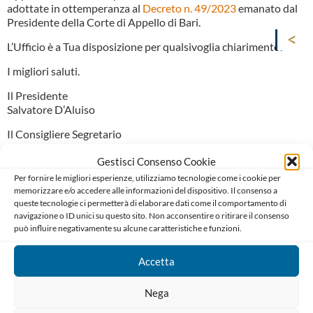
adottate in ottemperanza al
Decreto n. 49/2023
emanato dal
Presidente della Corte di Appello di Bari.
L’Ufficio è a Tua disposizione per qualsivoglia chiarimento.
I migliori saluti.
Il Presidente
Salvatore D’Aluiso
Il Consigliere Segretario
Carlo Mariani
Gestisci Consenso Cookie
Per fornire le migliori esperienze, utilizziamo tecnologie come i cookie per
memorizzare e/o accedere alle informazioni del dispositivo. Il consenso a
queste tecnologie ci permetterà di elaborare dati come il comportamento di
navigazione o ID unici su questo sito. Non acconsentire o ritirare il consenso
può influire negativamente su alcune caratteristiche e funzioni.
Accetta
Ordine degli Avvocati di Bari
Palazzo di Giustizia, Piazza De Nicola 70123 BARI
Telefono : 080 574 91 54 / 080 527 73 24
Nega
Codice Fiscale: 80019470725