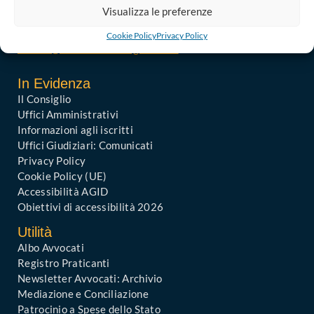
Visualizza le preferenze
Codice univoco di Fatturazione: UFGAKA
PEC – Posta Elettronica Certificata :
Cookie Policy
Privacy Policy
ordine@avvocatibari.legalmail.it
In Evidenza
Il Consiglio
Uffici Amministrativi
Informazioni agli iscritti
Uffici Giudiziari: Comunicati
Privacy Policy
Cookie Policy (UE)
Accessibilità AGID
Obiettivi di accessibilità 2026
Utilità
Albo Avvocati
Registro Praticanti
Newsletter Avvocati: Archivio
Mediazione e Conciliazione
Patrocinio a Spese dello Stato