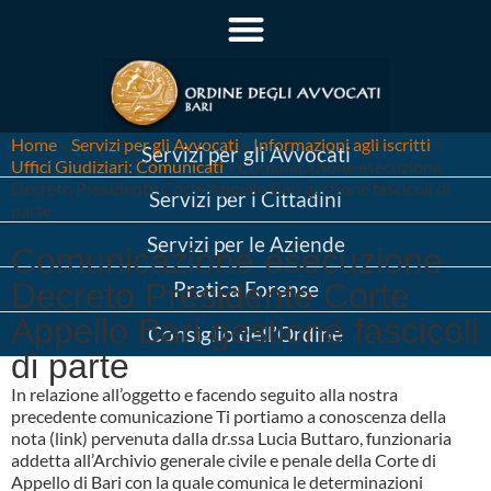
Home
»
Servizi per gli Avvocati
»
Informazioni agli iscritti
»
Servizi per gli Avvocati
Uffici Giudiziari: Comunicati
»
Comunicazione esecuzione
Decreto Presidente Corte Appello Bari gestione fascicoli di
Servizi per i Cittadini
parte
Servizi per le Aziende
Comunicazione esecuzione
Decreto Presidente Corte
Pratica Forense
Appello Bari gestione fascicoli
Consiglio dell’Ordine
di parte
In relazione all’oggetto e facendo seguito alla nostra
precedente comunicazione Ti portiamo a conoscenza della
nota (link) pervenuta dalla dr.ssa Lucia Buttaro, funzionaria
addetta all’Archivio generale civile e penale della Corte di
Appello di Bari con la quale comunica le determinazioni