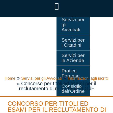
Servizi per
gli
Avvocati
Servizi per
i Cittadini
Servizi per
le Aziende
Pratica
Forense
»
»
Home
Servizi per gli Avvocati
Informazioni agli iscritti
»
Concorso per titoli ed esami per il
Consiglio
reclutamento di n. 12 tenenti GdF
dell’Ordine
CONCORSO PER TITOLI ED
ESAMI PER IL RECLUTAMENTO DI