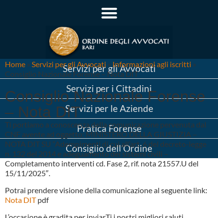
Home
»
Servizi per gli Avvocati
»
Informazioni agli iscritti
»
Servizi per gli Avvocati
Consiglio Nazionale Forense – Nota DIT
Servizi per i Cittadini
Consiglio Nazionale Forense
Servizi per le Aziende
– Nota DIT
Ti portiamo a conoscenza della comunicazione pervenuta dal
Pratica Forense
CNF avente ad oggetto: MINISTERO DELLA GIUSTIZIA –
NOTA DIT SU “Adempimenti di cui all’art. 6 del decreto-legge
Consiglio dell’Ordine
n. 132 del 2014 e adeguamento dei sistemi civili –
Completamento interventi cd. Fase 2, rif. nota 21557.U del
15/11/2025″.
Potrai prendere visione della comunicazione al seguente link:
Nota DIT
pdf
L’occasione è gradita per inviarTi i nostri migliori saluti