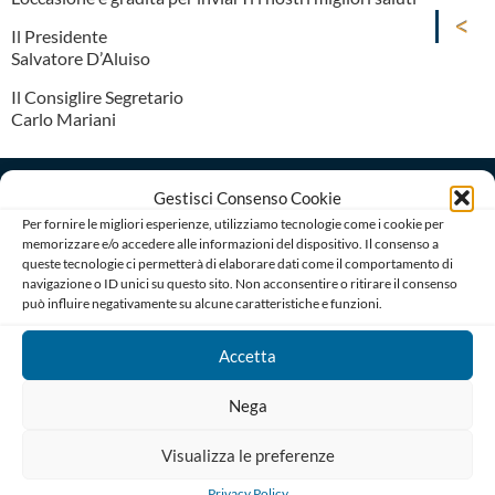
Il Presidente
Salvatore D’Aluiso
Il Consiglire Segretario
Carlo Mariani
Gestisci Consenso Cookie
Per fornire le migliori esperienze, utilizziamo tecnologie come i cookie per
memorizzare e/o accedere alle informazioni del dispositivo. Il consenso a
queste tecnologie ci permetterà di elaborare dati come il comportamento di
navigazione o ID unici su questo sito. Non acconsentire o ritirare il consenso
Ordine degli Avvocati di Bari
può influire negativamente su alcune caratteristiche e funzioni.
Palazzo di Giustizia, Piazza De Nicola 70123 BARI
Telefono : 080 574 91 54 / 080 527 73 24
Accetta
Codice Fiscale: 80019470725
Codice univoco di Fatturazione: UFGAKA
Nega
PEC – Posta Elettronica Certificata :
Visualizza le preferenze
ordine@avvocatibari.legalmail.it
Privacy Policy