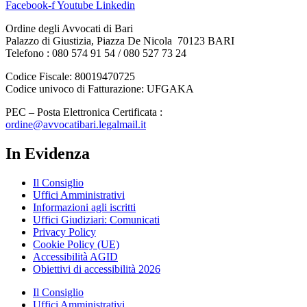
Facebook-f
Youtube
Linkedin
Ordine degli Avvocati di Bari
Palazzo di Giustizia, Piazza De Nicola 70123 BARI
Telefono : 080 574 91 54 / 080 527 73 24
Codice Fiscale: 80019470725
Codice univoco di Fatturazione: UFGAKA
PEC – Posta Elettronica Certificata :
ordine@avvocatibari.legalmail.it
In Evidenza
Il Consiglio
Uffici Amministrativi
Informazioni agli iscritti
Uffici Giudiziari: Comunicati
Privacy Policy
Cookie Policy (UE)
Accessibilità AGID
Obiettivi di accessibilità 2026
Il Consiglio
Uffici Amministrativi