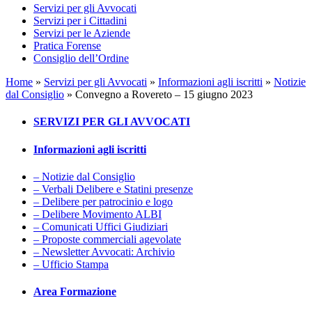
Servizi per gli Avvocati
Servizi per i Cittadini
Servizi per le Aziende
Pratica Forense
Consiglio dell’Ordine
Home
»
Servizi per gli Avvocati
»
Informazioni agli iscritti
»
Notizie
dal Consiglio
»
Convegno a Rovereto – 15 giugno 2023
SERVIZI PER GLI AVVOCATI
Informazioni agli iscritti
– Notizie dal Consiglio
– Verbali Delibere e Statini presenze
– Delibere per patrocinio e logo
– Delibere Movimento ALBI
– Comunicati Uffici Giudiziari
– Proposte commerciali agevolate
– Newsletter Avvocati: Archivio
– Ufficio Stampa
Area Formazione