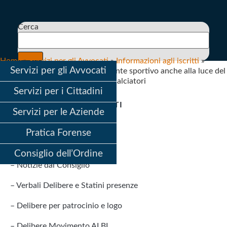
Vai
al
contenuto
Cerca
Home
»
Servizi per gli Avvocati
»
Informazioni agli iscritti
»
Servizi per gli Avvocati
Convegno: La professione di Agente sportivo anche alla luce del
Regolamento FIFA per Agenti di calciatori
Servizi per i Cittadini
SERVIZI PER GLI AVVOCATI
Servizi per le Aziende
Pratica Forense
Informazioni agli iscritti
Consiglio dell’Ordine
– Notizie dal Consiglio
– Verbali Delibere e Statini presenze
– Delibere per patrocinio e logo
– Delibere Movimento ALBI