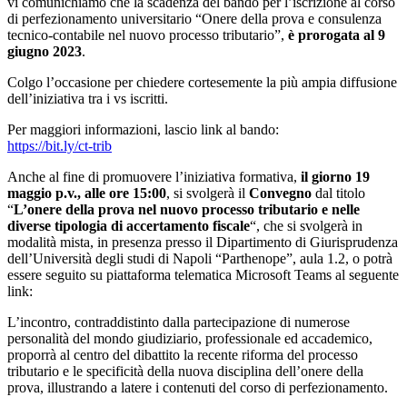
vi comunichiamo che la scadenza del bando per l’iscrizione al corso
di perfezionamento universitario “Onere della prova e consulenza
tecnico-contabile nel nuovo processo tributario”,
è prorogata al 9
giugno 2023
.
Colgo l’occasione per chiedere cortesemente la più ampia diffusione
dell’iniziativa tra i vs iscritti.
Per maggiori informazioni, lascio link al bando:
https://bit.ly/ct-trib
Anche al fine di promuovere l’iniziativa formativa,
il giorno 19
maggio p.v., alle ore 15:00
, si svolgerà il
Convegno
dal titolo
“
L’onere della prova nel nuovo processo tributario e nelle
diverse tipologia di accertamento fiscale
“, che si svolgerà in
modalità mista, in presenza presso il Dipartimento di Giurisprudenza
dell’Università degli studi di Napoli “Parthenope”, aula 1.2, o potrà
essere seguito su piattaforma telematica Microsoft Teams al seguente
link:
L’incontro, contraddistinto dalla partecipazione di numerose
personalità del mondo giudiziario, professionale ed accademico,
proporrà al centro del dibattito la recente riforma del processo
tributario e le specificità della nuova disciplina dell’onere della
prova, illustrando a latere i contenuti del corso di perfezionamento.