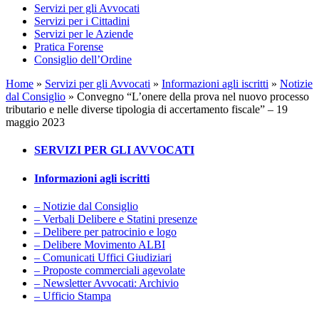
Servizi per gli Avvocati
Servizi per i Cittadini
Servizi per le Aziende
Pratica Forense
Consiglio dell’Ordine
Home
»
Servizi per gli Avvocati
»
Informazioni agli iscritti
»
Notizie
dal Consiglio
»
Convegno “L’onere della prova nel nuovo processo
tributario e nelle diverse tipologia di accertamento fiscale” – 19
maggio 2023
SERVIZI PER GLI AVVOCATI
Informazioni agli iscritti
– Notizie dal Consiglio
– Verbali Delibere e Statini presenze
– Delibere per patrocinio e logo
– Delibere Movimento ALBI
– Comunicati Uffici Giudiziari
– Proposte commerciali agevolate
– Newsletter Avvocati: Archivio
– Ufficio Stampa