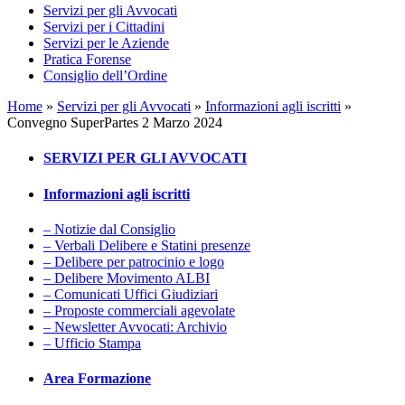
Servizi per gli Avvocati
Servizi per i Cittadini
Servizi per le Aziende
Pratica Forense
Consiglio dell’Ordine
Home
»
Servizi per gli Avvocati
»
Informazioni agli iscritti
»
Convegno SuperPartes 2 Marzo 2024
SERVIZI PER GLI AVVOCATI
Informazioni agli iscritti
– Notizie dal Consiglio
– Verbali Delibere e Statini presenze
– Delibere per patrocinio e logo
– Delibere Movimento ALBI
– Comunicati Uffici Giudiziari
– Proposte commerciali agevolate
– Newsletter Avvocati: Archivio
– Ufficio Stampa
Area Formazione