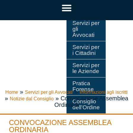
Servizi per
gli
Avvocati
Servizi per
i Cittadini
Servizi per
le Aziende
Pratica
Forense
»
»
Home
Servizi per gli Avvocati
Informazioni agli iscritti
»
»
Convocazione Assemblea
Notizie dal Consiglio
Consiglio
Ordinaria
dell’Ordine
CONVOCAZIONE ASSEMBLEA
ORDINARIA