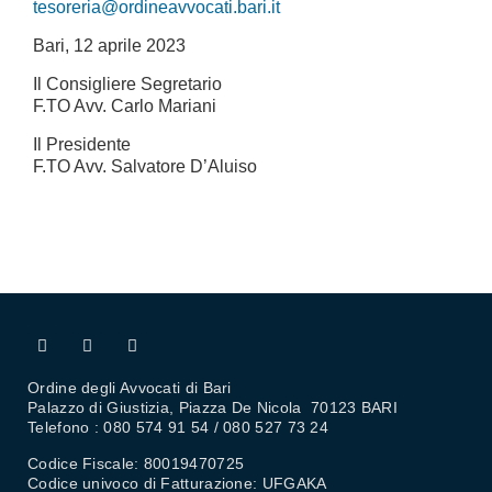
tesoreria@ordineavvocati.bari.it
Bari, 12 aprile 2023
Il Consigliere Segretario
F.TO Avv. Carlo Mariani
Il Presidente
F.TO Avv. Salvatore D’Aluiso
Ordine degli Avvocati di Bari
Palazzo di Giustizia, Piazza De Nicola 70123 BARI
Telefono : 080 574 91 54 / 080 527 73 24
Codice Fiscale: 80019470725
Codice univoco di Fatturazione: UFGAKA