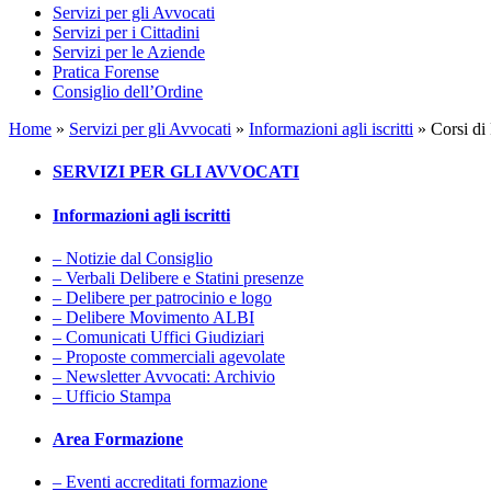
Servizi per gli Avvocati
Servizi per i Cittadini
Servizi per le Aziende
Pratica Forense
Consiglio dell’Ordine
Home
»
Servizi per gli Avvocati
»
Informazioni agli iscritti
»
Corsi d
SERVIZI PER GLI AVVOCATI
Informazioni agli iscritti
– Notizie dal Consiglio
– Verbali Delibere e Statini presenze
– Delibere per patrocinio e logo
– Delibere Movimento ALBI
– Comunicati Uffici Giudiziari
– Proposte commerciali agevolate
– Newsletter Avvocati: Archivio
– Ufficio Stampa
Area Formazione
– Eventi accreditati formazione