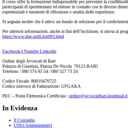
Il corso offre la formazione indispensabile per prevenire la conflittuali
partecipanti di sperimentare ed entrare in contatto con le diverse dimens
esperienziali e momenti di riflessione e analisi delle esperienze.
Si segnala inoltre che è attivo un bando di selezione per il conferiment
Per ulteriori informazioni, anche ai fini dell’iscrizione, si rinvia al 
https://www.dsg.unifi.it/p993.html
Facebook-f
Youtube
Linkedin
Ordine degli Avvocati di Bari
Palazzo di Giustizia, Piazza De Nicola 70123 BARI
Telefono : 080 574 91 54 / 080 527 73 24
Codice Fiscale: 80019470725
Codice univoco di Fatturazione: UFGAKA
PEC – Posta Elettronica Certificata :
ordine@avvocatibari.legalmail.it
In Evidenza
Il Consiglio
Uffici Amministrativi