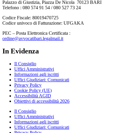
Palazzo di Giustizia, Piazza De Nicola 70123 BARI
Telefono : 080 574 91 54 / 080 527 73 24
Codice Fiscale: 80019470725
Codice univoco di Fatturazione: UFGAKA
PEC – Posta Elettronica Certificata :
ordine@avvocatibari.legalmail.it
In Evidenza
Il Consiglio
Uffici Amministrativi
Informazioni agli iscritti
Uffici Giudiziari: Comunicati
Privacy Policy
Cookie Policy (UE)
Accessibilità AGID
Obiettivi di accessibilità 2026
Il Consiglio
Uffici Amministrativi
Informazioni agli iscritti
Uffici Giudiziari: Comunicati
Privacy Policy