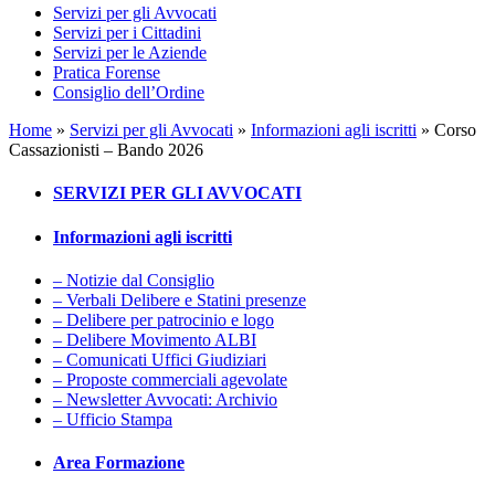
Servizi per gli Avvocati
Servizi per i Cittadini
Servizi per le Aziende
Pratica Forense
Consiglio dell’Ordine
Home
»
Servizi per gli Avvocati
»
Informazioni agli iscritti
»
Corso
Cassazionisti – Bando 2026
SERVIZI PER GLI AVVOCATI
Informazioni agli iscritti
– Notizie dal Consiglio
– Verbali Delibere e Statini presenze
– Delibere per patrocinio e logo
– Delibere Movimento ALBI
– Comunicati Uffici Giudiziari
– Proposte commerciali agevolate
– Newsletter Avvocati: Archivio
– Ufficio Stampa
Area Formazione