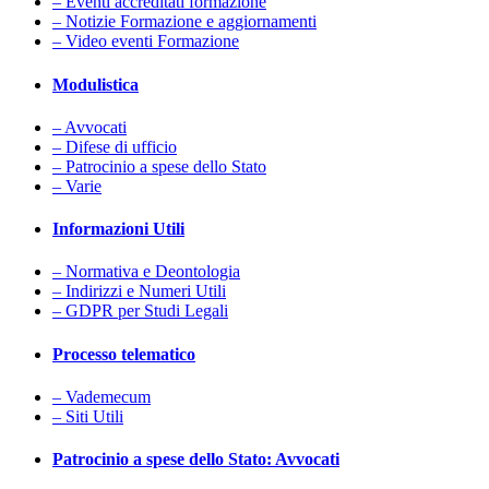
– Eventi accreditati formazione
– Notizie Formazione e aggiornamenti
– Video eventi Formazione
Modulistica
– Avvocati
– Difese di ufficio
– Patrocinio a spese dello Stato
– Varie
Informazioni Utili
– Normativa e Deontologia
– Indirizzi e Numeri Utili
– GDPR per Studi Legali
Processo telematico
– Vademecum
– Siti Utili
Patrocinio a spese dello Stato: Avvocati