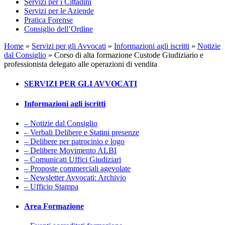
Servizi per i Cittadini
Servizi per le Aziende
Pratica Forense
Consiglio dell’Ordine
Home
»
Servizi per gli Avvocati
»
Informazioni agli iscritti
»
Notizie
dal Consiglio
»
Corso di alta formazione Custode Giudiziario e
professionista delegato alle operazioni di vendita
SERVIZI PER GLI AVVOCATI
Informazioni agli iscritti
– Notizie dal Consiglio
– Verbali Delibere e Statini presenze
– Delibere per patrocinio e logo
– Delibere Movimento ALBI
– Comunicati Uffici Giudiziari
– Proposte commerciali agevolate
– Newsletter Avvocati: Archivio
– Ufficio Stampa
Area Formazione