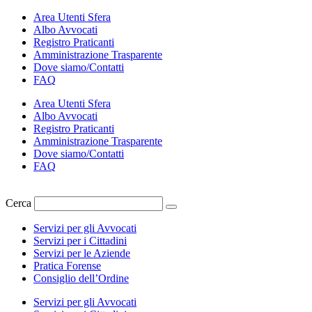
Vai
Area Utenti Sfera
al
Albo Avvocati
contenuto
Registro Praticanti
Amministrazione Trasparente
Dove siamo/Contatti
FAQ
Area Utenti Sfera
Albo Avvocati
Registro Praticanti
Amministrazione Trasparente
Dove siamo/Contatti
FAQ
Cerca
Servizi per gli Avvocati
Servizi per i Cittadini
Servizi per le Aziende
Pratica Forense
Consiglio dell’Ordine
Servizi per gli Avvocati