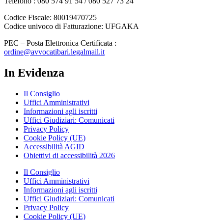
Telefono : 080 574 91 54 / 080 527 73 24
Codice Fiscale: 80019470725
Codice univoco di Fatturazione: UFGAKA
PEC – Posta Elettronica Certificata :
ordine@avvocatibari.legalmail.it
In Evidenza
Il Consiglio
Uffici Amministrativi
Informazioni agli iscritti
Uffici Giudiziari: Comunicati
Privacy Policy
Cookie Policy (UE)
Accessibilità AGID
Obiettivi di accessibilità 2026
Il Consiglio
Uffici Amministrativi
Informazioni agli iscritti
Uffici Giudiziari: Comunicati
Privacy Policy
Cookie Policy (UE)