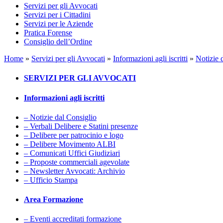
Servizi per gli Avvocati
Servizi per i Cittadini
Servizi per le Aziende
Pratica Forense
Consiglio dell’Ordine
Home
»
Servizi per gli Avvocati
»
Informazioni agli iscritti
»
Notizie 
SERVIZI PER GLI AVVOCATI
Informazioni agli iscritti
– Notizie dal Consiglio
– Verbali Delibere e Statini presenze
– Delibere per patrocinio e logo
– Delibere Movimento ALBI
– Comunicati Uffici Giudiziari
– Proposte commerciali agevolate
– Newsletter Avvocati: Archivio
– Ufficio Stampa
Area Formazione
– Eventi accreditati formazione