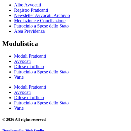
Albo Avvocati
Registro Praticanti
Newsletter Avvocati: Archivio
Mediazione e Conciliazione
Patrocinio a Spese dello Stato
Area Previdenza
Modulistica
Moduli Praticanti
Avvocati
Difese di ufficio
Patrocinio a Spese dello Stato
Varie
Moduli Praticanti
Avvocati
Difese di ufficio
Patrocinio a Spese dello Stato
Varie
© 2026 All rights reserved
Developed by Web Studio