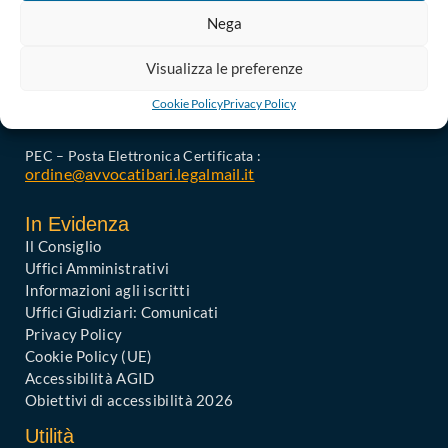
Nega
Ordine degli Avvocati di Bari
Palazzo di Giustizia, Piazza De Nicola 70123 BARI
Visualizza le preferenze
Telefono : 080 574 91 54 / 080 527 73 24
Cookie Policy
Privacy Policy
Codice Fiscale: 80019470725
Codice univoco di Fatturazione: UFGAKA
PEC – Posta Elettronica Certificata :
ordine@avvocatibari.legalmail.it
In Evidenza
Il Consiglio
Uffici Amministrativi
Informazioni agli iscritti
Uffici Giudiziari: Comunicati
Privacy Policy
Cookie Policy (UE)
Accessibilità AGID
Obiettivi di accessibilità 2026
Utilità