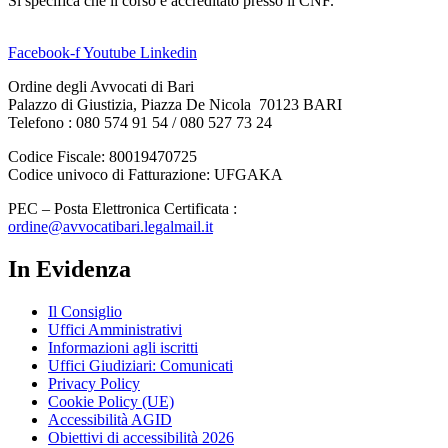
Si specifica che il corso è accreditato presso il CNF.
Facebook-f
Youtube
Linkedin
Ordine degli Avvocati di Bari
Palazzo di Giustizia, Piazza De Nicola 70123 BARI
Telefono : 080 574 91 54 / 080 527 73 24
Codice Fiscale: 80019470725
Codice univoco di Fatturazione: UFGAKA
PEC – Posta Elettronica Certificata :
ordine@avvocatibari.legalmail.it
In Evidenza
Il Consiglio
Uffici Amministrativi
Informazioni agli iscritti
Uffici Giudiziari: Comunicati
Privacy Policy
Cookie Policy (UE)
Accessibilità AGID
Obiettivi di accessibilità 2026