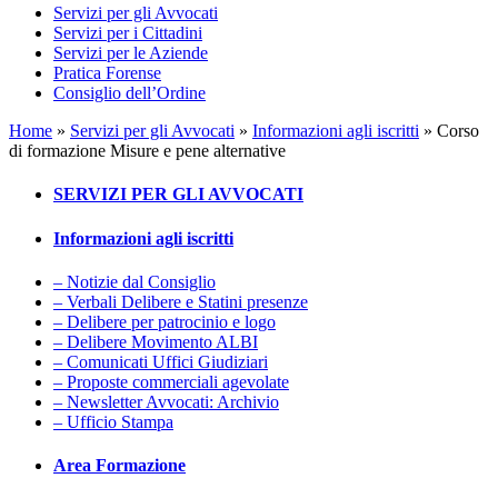
Servizi per gli Avvocati
Servizi per i Cittadini
Servizi per le Aziende
Pratica Forense
Consiglio dell’Ordine
Home
»
Servizi per gli Avvocati
»
Informazioni agli iscritti
»
Corso
di formazione Misure e pene alternative
SERVIZI PER GLI AVVOCATI
Informazioni agli iscritti
– Notizie dal Consiglio
– Verbali Delibere e Statini presenze
– Delibere per patrocinio e logo
– Delibere Movimento ALBI
– Comunicati Uffici Giudiziari
– Proposte commerciali agevolate
– Newsletter Avvocati: Archivio
– Ufficio Stampa
Area Formazione