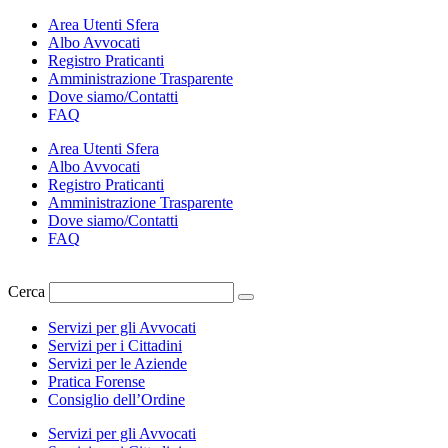
Vai
Area Utenti Sfera
al
Albo Avvocati
contenuto
Registro Praticanti
Amministrazione Trasparente
Dove siamo/Contatti
FAQ
Area Utenti Sfera
Albo Avvocati
Registro Praticanti
Amministrazione Trasparente
Dove siamo/Contatti
FAQ
Cerca
Servizi per gli Avvocati
Servizi per i Cittadini
Servizi per le Aziende
Pratica Forense
Consiglio dell’Ordine
Servizi per gli Avvocati