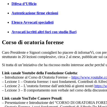
Difesa d’Ufficio
Autenticazione firme elezioni
Elenco Avvocati specialisti
Avvocati iscritti altri fori con studio Bari
Corso di oratoria forense
Caro Presidente e Signori consiglieri ho piacere di infornarVi, con preg
strutturato in 20 lezioni complessive, circa 2 al mese, pubblicate s
Si tratta di un’iniziativa che ha riscosso molto interesse anche perché u
Link canale Youtube della Fondazione Gulotta
:
– Introduzione al Corso di Oratoria Forense –
https://www.youtube
– Lezione 1 – Oratoria forense: i suoi fondamenti. Contributi di Alf
– Lezione 2 – L’oratoria forense dall’antichità ai giorni nostri
https:
– Lezione 3 – Il comportamento non verbale nel corso della discussi
Link canale YouTube Camere Penali
:
– Presentazione e Introduzione del “CORSO DI ORATORIA FOR
– Oratoria Forense, i suoi fondamenti. Contributi di Alfredo De Mars