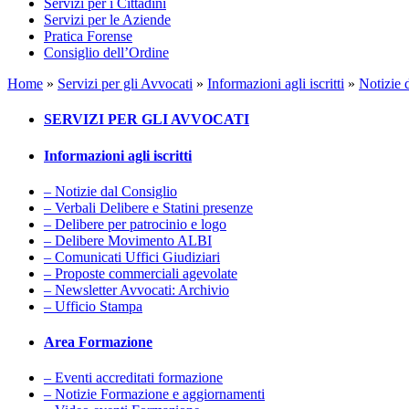
Servizi per i Cittadini
Servizi per le Aziende
Pratica Forense
Consiglio dell’Ordine
Home
»
Servizi per gli Avvocati
»
Informazioni agli iscritti
»
Notizie 
SERVIZI PER GLI AVVOCATI
Informazioni agli iscritti
– Notizie dal Consiglio
– Verbali Delibere e Statini presenze
– Delibere per patrocinio e logo
– Delibere Movimento ALBI
– Comunicati Uffici Giudiziari
– Proposte commerciali agevolate
– Newsletter Avvocati: Archivio
– Ufficio Stampa
Area Formazione
– Eventi accreditati formazione
– Notizie Formazione e aggiornamenti