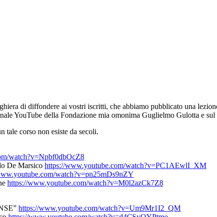
hiera di diffondere ai vostri iscritti, che abbiamo pubblicato una lezion
ul canale YouTube della Fondazione mia omonima Guglielmo Gulotta e su
n tale corso non esiste da secoli.
.com/watch?v=Npbf0dbOcZ8
redo De Marsico
https://www.youtube.com/watch?v=PC1AEwlI_XM
//www.youtube.com/watch?v=pn25mDs9nZY
one
https://www.youtube.com/watch?v=M0l2azCk7Z8
ENSE”
https://www.youtube.com/watch?v=Um9Mr1I2_QM
ico
https://www.youtube.com/watch?v=d4CSyQYPtmo