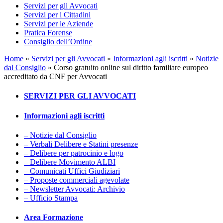
Servizi per gli Avvocati
Servizi per i Cittadini
Servizi per le Aziende
Pratica Forense
Consiglio dell’Ordine
Home
»
Servizi per gli Avvocati
»
Informazioni agli iscritti
»
Notizie
dal Consiglio
»
Corso gratuito online sul diritto familiare europeo
accreditato da CNF per Avvocati
SERVIZI PER GLI AVVOCATI
Informazioni agli iscritti
– Notizie dal Consiglio
– Verbali Delibere e Statini presenze
– Delibere per patrocinio e logo
– Delibere Movimento ALBI
– Comunicati Uffici Giudiziari
– Proposte commerciali agevolate
– Newsletter Avvocati: Archivio
– Ufficio Stampa
Area Formazione