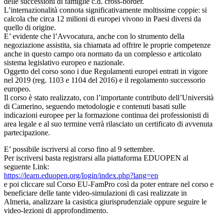
delle successioni di famiglie c.d. cross-border.
L’internazionalità connota significativamente moltissime coppie: si
calcola che circa 12 milioni di europei vivono in Paesi diversi da
quello di origine.
E’ evidente che l’Avvocatura, anche con lo strumento della
negoziazione assistita, sia chiamata ad offrire le proprie competenze
anche in questo campo ora normato da un complesso e articolato
sistema legislativo europeo e nazionale.
Oggetto del corso sono i due Regolamenti europei entrati in vigore
nel 2019 (reg. 1103 e 1104 del 2016) e il regolamento successorio
europeo.
Il corso è stato realizzato, con l’importante contributo dell’Università
di Camerino, seguendo metodologie e contenuti basati sulle
indicazioni europee per la formazione continua dei professionisti di
area legale e al suo termine verrà rilasciato un certificato di avvenuta
partecipazione.
E’ possibile iscriversi al corso fino al 9 settembre.
Per iscriversi basta registrarsi alla piattaforma EDUOPEN al
seguente Link:
https://learn.eduopen.org/login/index.php?lang=en
e poi cliccare sul Corso EU-FamPro così da poter entrare nel corso e
beneficiare delle tante video-simulazioni di casi realizzate in
Almeria, analizzare la casistica giurisprudenziale oppure seguire le
video-lezioni di approfondimento.