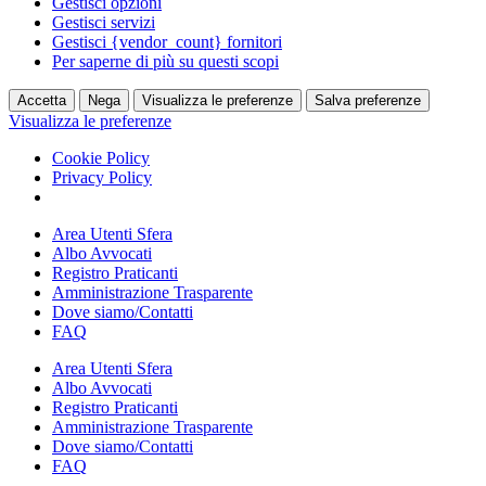
Gestisci opzioni
Gestisci servizi
Gestisci {vendor_count} fornitori
Per saperne di più su questi scopi
Accetta
Nega
Visualizza le preferenze
Salva preferenze
Visualizza le preferenze
Cookie Policy
Privacy Policy
Vai
Area Utenti Sfera
al
Albo Avvocati
contenuto
Registro Praticanti
Amministrazione Trasparente
Dove siamo/Contatti
FAQ
Area Utenti Sfera
Albo Avvocati
Registro Praticanti
Amministrazione Trasparente
Dove siamo/Contatti
FAQ