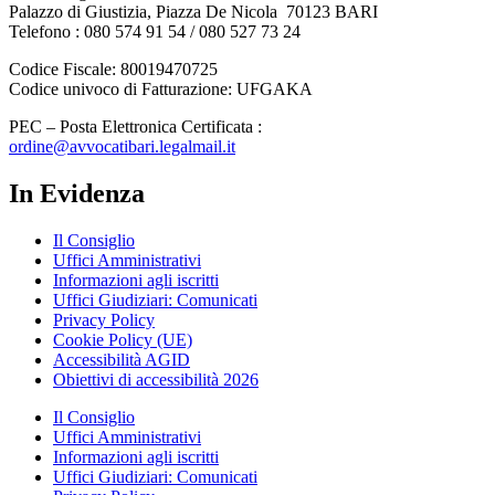
Palazzo di Giustizia, Piazza De Nicola 70123 BARI
Telefono : 080 574 91 54 / 080 527 73 24
Codice Fiscale: 80019470725
Codice univoco di Fatturazione: UFGAKA
PEC – Posta Elettronica Certificata :
ordine@avvocatibari.legalmail.it
In Evidenza
Il Consiglio
Uffici Amministrativi
Informazioni agli iscritti
Uffici Giudiziari: Comunicati
Privacy Policy
Cookie Policy (UE)
Accessibilità AGID
Obiettivi di accessibilità 2026
Il Consiglio
Uffici Amministrativi
Informazioni agli iscritti
Uffici Giudiziari: Comunicati