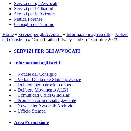
Servizi per gli Avvocati
Servizi per i Cittadini
Servizi per le Aziende
Pratica Forense
Consiglio dell’Ordine
Home
»
Servizi per gli Avvocati
»
Informazioni agli iscritti
»
Notizie
dal Consiglio
»
Corso Pratico Privacy – inizio 13 ottobre 2023
SERVIZI PER GLI AVVOCATI
Informazioni agli iscritti
– Notizie dal Consiglio
– Verbali Delibere e Statini presenze
– Delibere per patrocinio e logo
– Delibere Movimento ALBI
– Comunicati Uffici Giudiziari
– Proposte commerciali agevolate
– Newsletter Avvocati: Archivio
– Ufficio Stampa
Area Formazione