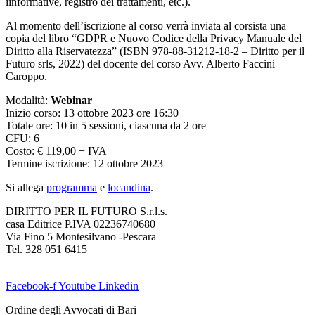
iinformative, registro dei trattamenti, etc.).
Al momento dell’iscrizione al corso verrà inviata al corsista una
copia del libro “GDPR e Nuovo Codice della Privacy Manuale del
Diritto alla Riservatezza” (ISBN 978-88-31212-18-2 – Diritto per il
Futuro srls, 2022) del docente del corso Avv. Alberto Faccini
Caroppo.
Modalità:
Webinar
Inizio corso: 13 ottobre 2023 ore 16:30
Totale ore: 10 in 5 sessioni, ciascuna da 2 ore
CFU: 6
Costo: € 119,00 + IVA
Termine iscrizione: 12 ottobre 2023
Si allega
programma
e
locandina
.
DIRITTO PER IL FUTURO S.r.l.s.
casa Editrice P.IVA 02236740680
Via Fino 5 Montesilvano -Pescara
Tel. 328 051 6415
Facebook-f
Youtube
Linkedin
Ordine degli Avvocati di Bari