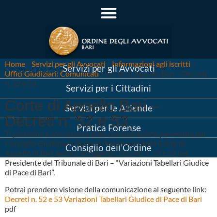
Home
»
Servizi per gli Avvocati
»
Informazioni agli iscritti
»
Servizi per gli Avvocati
Uffici Giudiziari: Comunicati
»
Corte di Appello Bari – Decreti
n. 52 e 53
Servizi per i Cittadini
Corte di Appello Bari –
Servizi per le Aziende
Decreti n. 52 e 53
Pratica Forense
Ti portiamo a conoscenza della comunicazione pervenuta dal
Consiglio Giudiziario Sezione Autonoma della Corte di
Consiglio dell’Ordine
Appello di Bari avente ad oggetto: Decreti n. 52 e 53 del
Presidente del Tribunale di Bari – “Variazioni Tabellari Giudice
di Pace di Bari”.
Potrai prendere visione della comunicazione al seguente link:
Decreti n. 52 e 53 Variazioni Tabellari Giudice di Pace di Bari
pdf