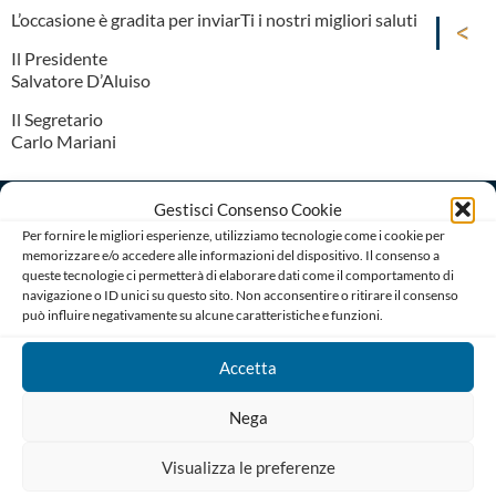
L’occasione è gradita per inviarTi i nostri migliori saluti
Il Presidente
Salvatore D’Aluiso
Il Segretario
Carlo Mariani
Gestisci Consenso Cookie
Per fornire le migliori esperienze, utilizziamo tecnologie come i cookie per
memorizzare e/o accedere alle informazioni del dispositivo. Il consenso a
queste tecnologie ci permetterà di elaborare dati come il comportamento di
navigazione o ID unici su questo sito. Non acconsentire o ritirare il consenso
può influire negativamente su alcune caratteristiche e funzioni.
Ordine degli Avvocati di Bari
Palazzo di Giustizia, Piazza De Nicola 70123 BARI
Telefono : 080 574 91 54 / 080 527 73 24
Accetta
Codice Fiscale: 80019470725
Nega
Codice univoco di Fatturazione: UFGAKA
PEC – Posta Elettronica Certificata :
Visualizza le preferenze
ordine@avvocatibari.legalmail.it