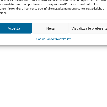
borare dati come il comportamento di navigazione o ID unici su questo sito. Non
onsentire o ritirare il consenso può influire negativamente su alcune caratteristiche e
zioni.
Accetta
Nega
Visualizza le preferen
Cookie Policy
Privacy Policy