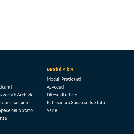
Modulistica
i
Moduli Praticanti
ticanti
Avvocati
vvocati: Archivio
Difese di ufficio
 Conciliazione
Patrocinio a Spese dello Stato
Spese dello Stato
Varie
enza