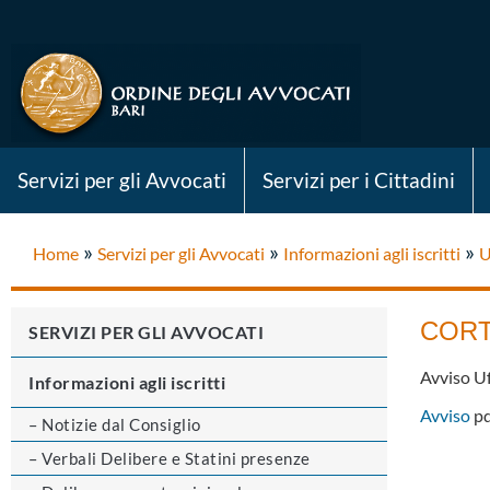
Servizi per gli Avvocati
Servizi per i Cittadini
»
»
»
Home
Servizi per gli Avvocati
Informazioni agli iscritti
U
CORT
SERVIZI PER GLI AVVOCATI
Avviso Uf
Informazioni agli iscritti
Avviso
pd
– Notizie dal Consiglio
– Verbali Delibere e Statini presenze