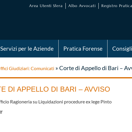
Area Utenti Sfera
Albo Avvocati
Registro Pratica
Servizi per le Aziende
Pratica Forense
Consigl
»
Corte di Appello di Bari – Av
ffici Giudiziari: Comunicati
E DI APPELLO DI BARI – AVVISO
ficio Ragioneria su Liquidazioni procedure ex lege Pinto
f