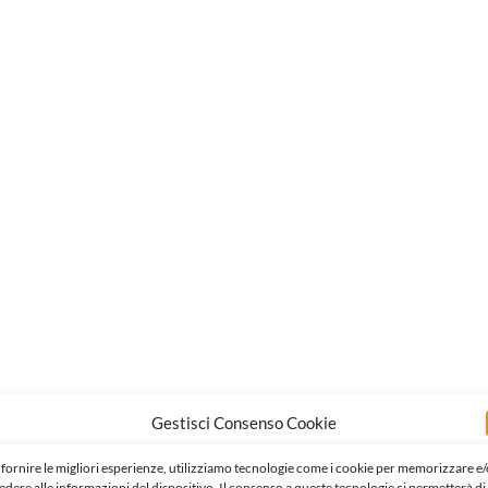
Gestisci Consenso Cookie
 fornire le migliori esperienze, utilizziamo tecnologie come i cookie per memorizzare e/
edere alle informazioni del dispositivo. Il consenso a queste tecnologie ci permetterà di