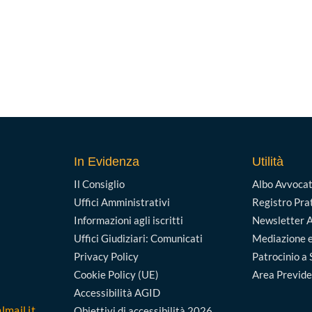
In Evidenza
Utilità
Il Consiglio
Albo Avvocat
Uffici Amministrativi
Registro Pra
Informazioni agli iscritti
Newsletter A
Uffici Giudiziari: Comunicati
Mediazione e
Privacy Policy
Patrocinio a 
Cookie Policy (UE)
Area Previd
Accessibilità AGID
lmail.it
Obiettivi di accessibilità 2026