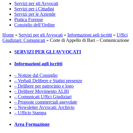
Servizi per gli Avvocati
Servizi per i Cittadini
Servizi per le Aziende
Pratica Forense
Consiglio dell’Ordine
Home
»
Servizi per gli Avvocati
»
Informazioni agli iscritti
»
Uffici
Giudiziari: Comunicati
»
Corte di Appello di Bari – Comunicazione
SERVIZI PER GLI AVVOCATI
Informazioni agli iscritti
– Notizie dal Consiglio
– Verbali Delibere e Statini presenze
– Delibere per patrocinio e logo
– Delibere Movimento ALBI
– Comunicati Uffici Giudiziari
– Proposte commerciali agevolate
– Newsletter Avvocati: Archivio
– Ufficio Stampa
Area Formazione