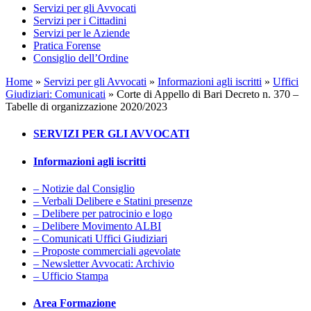
Servizi per gli Avvocati
Servizi per i Cittadini
Servizi per le Aziende
Pratica Forense
Consiglio dell’Ordine
Home
»
Servizi per gli Avvocati
»
Informazioni agli iscritti
»
Uffici
Giudiziari: Comunicati
»
Corte di Appello di Bari Decreto n. 370 –
Tabelle di organizzazione 2020/2023
SERVIZI PER GLI AVVOCATI
Informazioni agli iscritti
– Notizie dal Consiglio
– Verbali Delibere e Statini presenze
– Delibere per patrocinio e logo
– Delibere Movimento ALBI
– Comunicati Uffici Giudiziari
– Proposte commerciali agevolate
– Newsletter Avvocati: Archivio
– Ufficio Stampa
Area Formazione