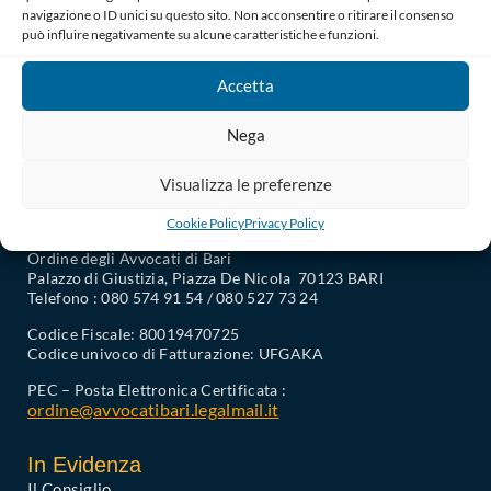
navigazione o ID unici su questo sito. Non acconsentire o ritirare il consenso
può influire negativamente su alcune caratteristiche e funzioni.
Accetta
Nega
Visualizza le preferenze
Cookie Policy
Privacy Policy
Ordine degli Avvocati di Bari
Palazzo di Giustizia, Piazza De Nicola 70123 BARI
Telefono : 080 574 91 54 / 080 527 73 24
Codice Fiscale: 80019470725
Codice univoco di Fatturazione: UFGAKA
PEC – Posta Elettronica Certificata :
ordine@avvocatibari.legalmail.it
In Evidenza
Il Consiglio