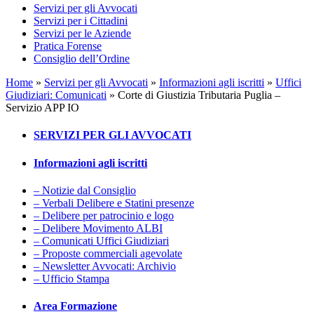
Servizi per gli Avvocati
Servizi per i Cittadini
Servizi per le Aziende
Pratica Forense
Consiglio dell’Ordine
Home
»
Servizi per gli Avvocati
»
Informazioni agli iscritti
»
Uffici
Giudiziari: Comunicati
»
Corte di Giustizia Tributaria Puglia –
Servizio APP IO
SERVIZI PER GLI AVVOCATI
Informazioni agli iscritti
– Notizie dal Consiglio
– Verbali Delibere e Statini presenze
– Delibere per patrocinio e logo
– Delibere Movimento ALBI
– Comunicati Uffici Giudiziari
– Proposte commerciali agevolate
– Newsletter Avvocati: Archivio
– Ufficio Stampa
Area Formazione