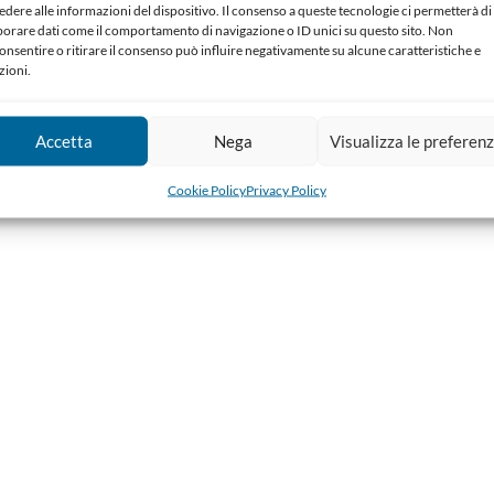
edere alle informazioni del dispositivo. Il consenso a queste tecnologie ci permetterà di
borare dati come il comportamento di navigazione o ID unici su questo sito. Non
onsentire o ritirare il consenso può influire negativamente su alcune caratteristiche e
zioni.
Accetta
Nega
Visualizza le preferen
Cookie Policy
Privacy Policy