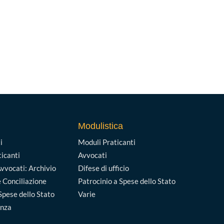
Modulistica
i
Moduli Praticanti
ticanti
Avvocati
vvocati: Archivio
Difese di ufficio
 Conciliazione
Patrocinio a Spese dello Stato
Spese dello Stato
Varie
enza