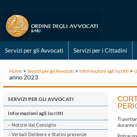
Servizi per gli Avvocati
Servizi per i Cittadini
»
»
»
Home
Servizi per gli Avvocati
Informazioni agli iscritti
U
anno 2023
CORT
SERVIZI PER GLI AVVOCATI
PERI
Informazioni agli iscritti
Ti portia
– Notizie dal Consiglio
durante i
– Verbali Delibere e Statini presenze
Potrai pr