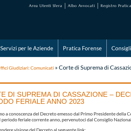
Area Utenti Sfera
Albo Avvocati
Registro Pratica
Servizi per le Aziende
Pratica Forense
Consigl
»
Corte di Suprema di Cassazio
ffici Giudiziari: Comunicati
E DI SUPREMA DI CASSAZIONE – DE
ODO FERIALE ANNO 2023
mo a conoscenza del Decreto emesso dal Primo Presidente della Cor
l periodo feriale corrente anno, pervenutoci dal Consiglio Naziona
endere visione del Decreto al seguente link: