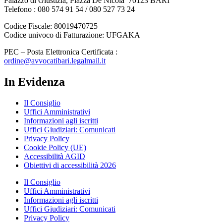
Palazzo di Giustizia, Piazza De Nicola 70123 BARI
Telefono : 080 574 91 54 / 080 527 73 24
Codice Fiscale: 80019470725
Codice univoco di Fatturazione: UFGAKA
PEC – Posta Elettronica Certificata :
ordine@avvocatibari.legalmail.it
In Evidenza
Il Consiglio
Uffici Amministrativi
Informazioni agli iscritti
Uffici Giudiziari: Comunicati
Privacy Policy
Cookie Policy (UE)
Accessibilità AGID
Obiettivi di accessibilità 2026
Il Consiglio
Uffici Amministrativi
Informazioni agli iscritti
Uffici Giudiziari: Comunicati
Privacy Policy