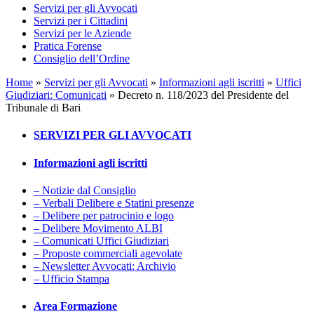
Servizi per gli Avvocati
Servizi per i Cittadini
Servizi per le Aziende
Pratica Forense
Consiglio dell’Ordine
Home
»
Servizi per gli Avvocati
»
Informazioni agli iscritti
»
Uffici
Giudiziari: Comunicati
»
Decreto n. 118/2023 del Presidente del
Tribunale di Bari
SERVIZI PER GLI AVVOCATI
Informazioni agli iscritti
– Notizie dal Consiglio
– Verbali Delibere e Statini presenze
– Delibere per patrocinio e logo
– Delibere Movimento ALBI
– Comunicati Uffici Giudiziari
– Proposte commerciali agevolate
– Newsletter Avvocati: Archivio
– Ufficio Stampa
Area Formazione