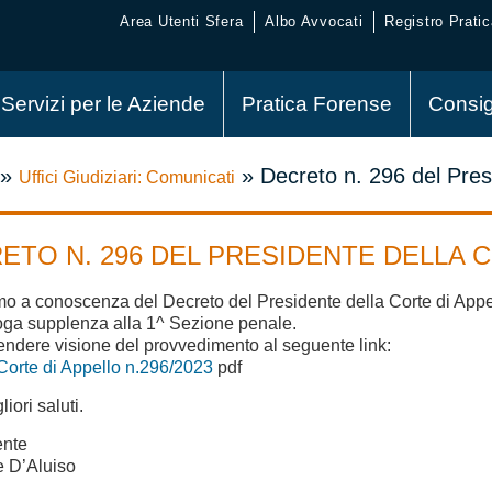
Area Utenti Sfera
Albo Avvocati
Registro Pratic
Servizi per le Aziende
Pratica Forense
Consig
»
»
Decreto n. 296 del Presi
Uffici Giudiziari: Comunicati
ETO N. 296 DEL PRESIDENTE DELLA C
mo a conoscenza del Decreto del Presidente della Corte di Appel
roga supplenza alla 1^ Sezione penale.
rendere visione del provvedimento al seguente link:
Corte di Appello n.296/2023
pdf
iori saluti.
ente
e D’Aluiso