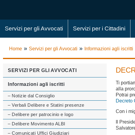
Servizi per gli Avvocati
Servizi per i Cittadini
»
»
Home
Servizi per gli Avvocati
Informazioni agli iscritti
DECR
SERVIZI PER GLI AVVOCATI
Ti portia
Informazioni agli iscritti
alla pro
Potrai p
– Notizie dal Consiglio
Decreto 
– Verbali Delibere e Statini presenze
Con i migl
– Delibere per patrocinio e logo
Il Presid
– Delibere Movimento ALBI
Salvator
– Comunicati Uffici Giudiziari