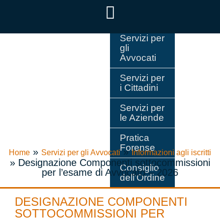
Servizi per
gli
Avvocati
Servizi per
i Cittadini
Servizi per
le Aziende
Pratica
Forense
»
»
Home
Servizi per gli Avvocati
Informazioni agli iscritti
»
Designazione Componenti sottocommissioni
Consiglio
per l’esame di Avvocato – 2026
dell’Ordine
DESIGNAZIONE COMPONENTI
SOTTOCOMMISSIONI PER