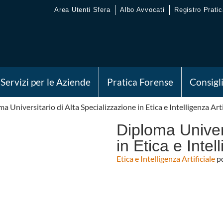
Area Utenti Sfera
Albo Avvocati
Registro Pratic
Servizi per le Aziende
Pratica Forense
Consigl
a Universitario di Alta Specializzazione in Etica e Intelligenza Arti
Diploma Univers
in Etica e Intel
Etica e Intelligenza Artificiale
p