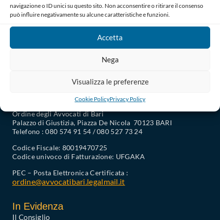
navigazione o ID unici su questo sito. Non acconsentire o ritirare il consenso
può influire negativamente su alcune caratteristiche e funzioni.
Accetta
Nega
Visualizza le preferenze
Cookie Policy
Privacy Policy
Ordine degli Avvocati di Bari
Palazzo di Giustizia, Piazza De Nicola 70123 BARI
Telefono : 080 574 91 54 / 080 527 73 24
Codice Fiscale: 80019470725
Codice univoco di Fatturazione: UFGAKA
PEC – Posta Elettronica Certificata :
ordine@avvocatibari.legalmail.it
In Evidenza
Il Consiglio