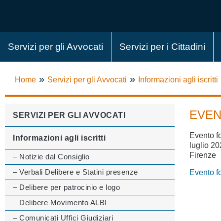
Servizi per gli Avvocati
Servizi per i Cittadini
»
»
Home
Servizi per gli Avvocati
Informazioni agli iscritti
EVEN
SERVIZI PER GLI AVVOCATI
Evento fo
Informazioni agli iscritti
luglio 2
Firenze
– Notizie dal Consiglio
– Verbali Delibere e Statini presenze
Evento f
– Delibere per patrocinio e logo
– Delibere Movimento ALBI
– Comunicati Uffici Giudiziari