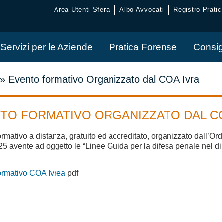
Area Utenti Sfera
Albo Avvocati
Registro Pratic
Servizi per le Aziende
Pratica Forense
Consig
»
Evento formativo Organizzato dal COA Ivra
TO FORMATIVO ORGANIZZATO DAL C
rmativo a distanza, gratuito ed accreditato, organizzato dall’Ord
025 avente ad oggetto le “Linee Guida per la difesa penale nel 
ormativo COA Ivrea
pdf