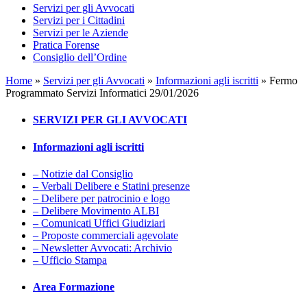
Servizi per gli Avvocati
Servizi per i Cittadini
Servizi per le Aziende
Pratica Forense
Consiglio dell’Ordine
Home
»
Servizi per gli Avvocati
»
Informazioni agli iscritti
»
Fermo
Programmato Servizi Informatici 29/01/2026
SERVIZI PER GLI AVVOCATI
Informazioni agli iscritti
– Notizie dal Consiglio
– Verbali Delibere e Statini presenze
– Delibere per patrocinio e logo
– Delibere Movimento ALBI
– Comunicati Uffici Giudiziari
– Proposte commerciali agevolate
– Newsletter Avvocati: Archivio
– Ufficio Stampa
Area Formazione