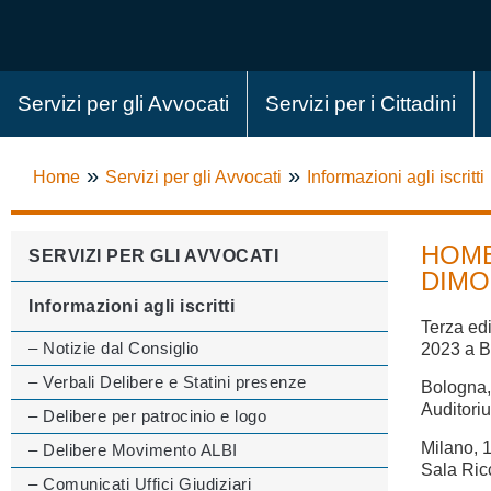
Servizi per gli Avvocati
Servizi per i Cittadini
»
»
Home
Servizi per gli Avvocati
Informazioni agli iscritti
HOME
SERVIZI PER GLI AVVOCATI
DIM
Informazioni agli iscritti
Terza ed
– Notizie dal Consiglio
2023 a B
– Verbali Delibere e Statini presenze
Bologna, 
Auditori
– Delibere per patrocinio e logo
Milano, 1
– Delibere Movimento ALBI
Sala Ric
– Comunicati Uffici Giudiziari