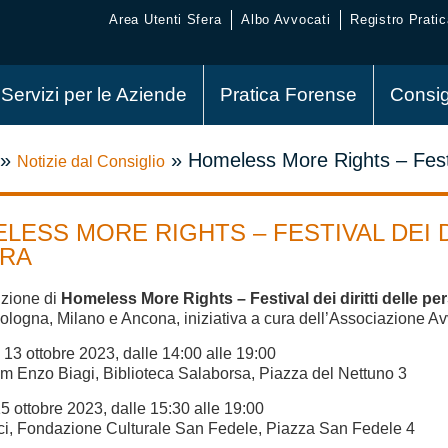
Area Utenti Sfera
Albo Avvocati
Registro Pratic
Servizi per le Aziende
Pratica Forense
Consig
»
»
Homeless More Rights – Festiv
Notizie dal Consiglio
LESS MORE RIGHTS – FESTIVAL DEI 
ORA
izione di
Homeless More Rights – Festival dei diritti delle p
ologna, Milano e Ancona, iniziativa a cura dell’Associazione A
13 ottobre 2023, dalle 14:00 alle 19:00
um Enzo Biagi, Biblioteca Salaborsa, Piazza del Nettuno 3
5 ottobre 2023, dalle 15:30 alle 19:00
ci, Fondazione Culturale San Fedele, Piazza San Fedele 4